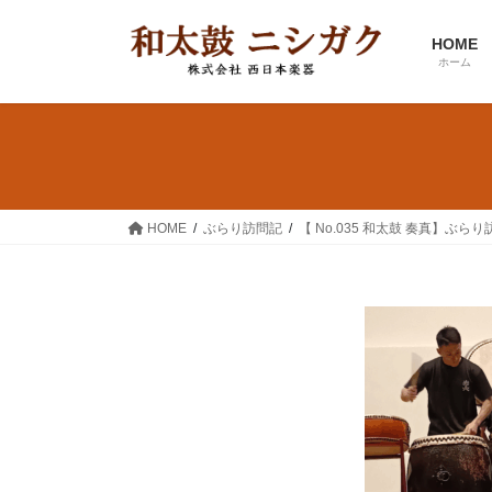
コ
ナ
ン
ビ
HOME
テ
ゲ
ホーム
ン
ー
ツ
シ
へ
ョ
ス
ン
キ
に
ッ
移
HOME
ぶらり訪問記
【 No.035 和太鼓 奏真】ぶらり
プ
動