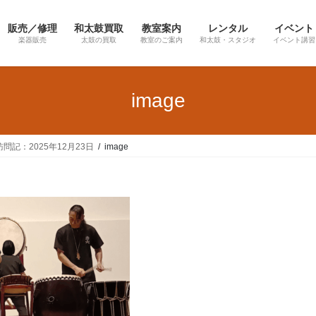
販売／修理
和太鼓買取
教室案内
レンタル
イベント
楽器販売
太鼓の買取
教室のご案内
和太鼓・スタジオ
イベント講習
image
訪問記：2025年12月23日
image