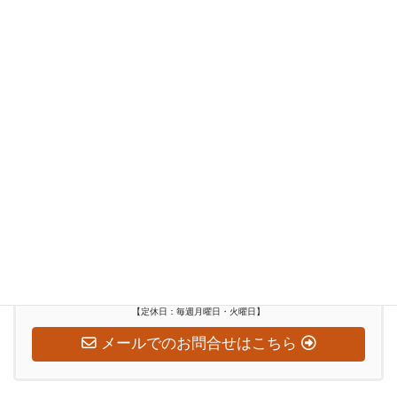
レンタルスタジオ
イベント
和太鼓演奏者派遣
インバウンド
ぶらり訪問記
お気軽にお問い合わせください
0948-29-2560
受付時間
水～日：10:00-18:00
【定休日：毎週月曜日・火曜日】
メールでのお問合せはこちら