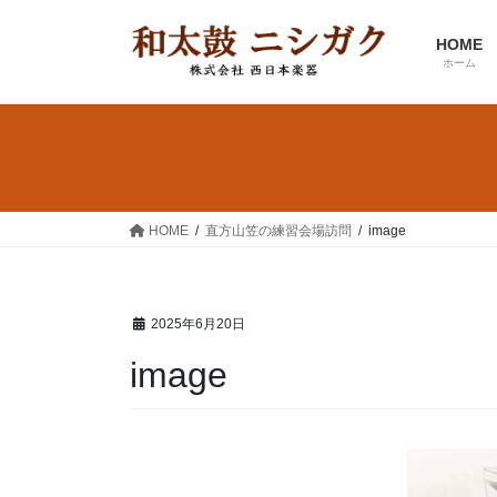
コ
ナ
ン
ビ
HOME
テ
ゲ
ホーム
ン
ー
ツ
シ
へ
ョ
ス
ン
キ
に
ッ
移
HOME
直方山笠の練習会場訪問
image
プ
動
2025年6月20日
image