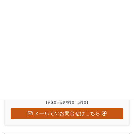
レンタルスタジオ
イベント
和太鼓演奏者派遣
インバウンド
ぶらり訪問記
お気軽にお問い合わせください
0948-29-2560
受付時間
水～日：10:00-18:00
【定休日：毎週月曜日・火曜日】
メールでのお問合せはこちら