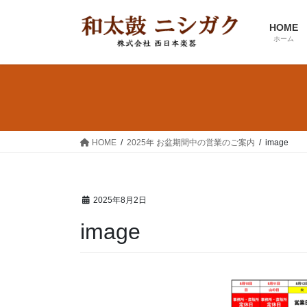
コ
ナ
ン
ビ
HOME
テ
ゲ
ホーム
ン
ー
ツ
シ
へ
ョ
ス
ン
キ
に
ッ
移
HOME
2025年 お盆期間中の営業のご案内
image
プ
動
2025年8月2日
image