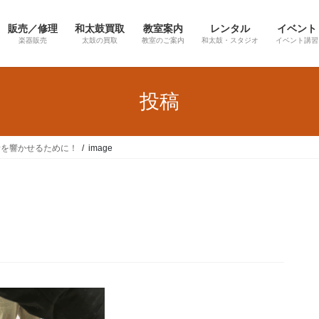
販売／修理
和太鼓買取
教室案内
レンタル
イベント
楽器販売
太鼓の買取
教室のご案内
和太鼓・スタジオ
イベント講習
投稿
音を響かせるために！
image