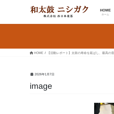
コ
ナ
ン
ビ
HOME
テ
ゲ
ホーム
ン
ー
ツ
シ
へ
ョ
ス
ン
キ
に
ッ
移
HOME
【活動レポート】太鼓の寿命を延ばし、最高の
プ
動
2026年1月7日
image