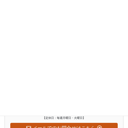
講師紹介／講師募集
和太鼓レンタル
レンタルスタジオ
イベント
和太鼓演奏者派遣
インバウンド
ぶらり訪問記
お気軽にお問い合わせください
0948-29-2560
受付時間
水～日：10:00-18:00
【定休日：毎週月曜日・火曜日】