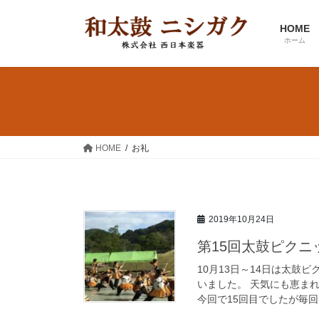
コ
ナ
ン
ビ
HOME
テ
ゲ
ホーム
ン
ー
ツ
シ
へ
ョ
ス
ン
キ
に
ッ
移
HOME
お礼
プ
動
2019年10月24日
第15回太鼓ピク
10月13日～14日は太
いました。 天気にも恵まれ
今回で15回目でしたが毎回