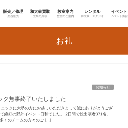
販売／修理
和太鼓買取
教室案内
レンタル
イベント
楽器販売
太鼓の買取
教室のご案内
和太鼓・スタジオ
イベント講習
お礼
お知らせ
ニック無事終了いたしました
鼓ピクニックに大勢の方にお越しいただきまして誠にありがとうござ
て絶好の野外イベント日和でした。 2日間で総出演者371名。
多くのチームの方々のご […]