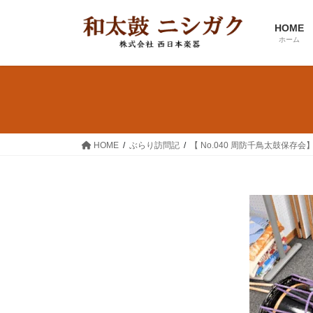
コ
ナ
ン
ビ
HOME
テ
ゲ
ホーム
ン
ー
ツ
シ
へ
ョ
ス
ン
キ
に
ッ
移
HOME
ぶらり訪問記
【 No.040 周防千鳥太鼓保存会
プ
動