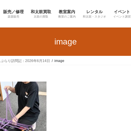
販売／修理
和太鼓買取
教室案内
レンタル
イベント
楽器販売
太鼓の買取
教室のご案内
和太鼓・スタジオ
イベント講習
image
】ぶらり訪問記：2026年6月14日
image