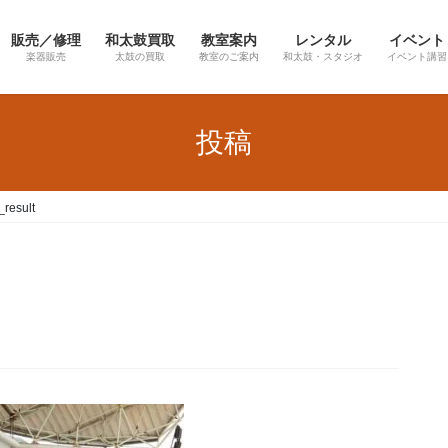
販売／修理
和太鼓買取
教室案内
レンタル
イベント
楽器販売
太鼓の買取
教室のご案内
和太鼓・スタジオ
イベント講習
投稿
_result