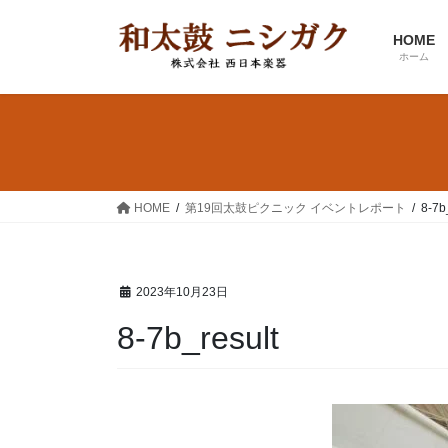
コ
ナ
ン
ビ
HOME
テ
ゲ
ホーム
ン
ー
ツ
シ
へ
ョ
ス
ン
キ
に
ッ
移
HOME
第19回太鼓ピクニック イベントレポート
8-7b
プ
動
2023年10月23日
8-7b_result