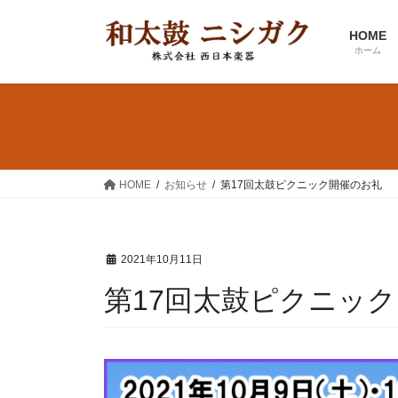
コ
ナ
ン
ビ
HOME
テ
ゲ
ホーム
ン
ー
ツ
シ
へ
ョ
ス
ン
キ
に
ッ
移
HOME
お知らせ
第17回太鼓ピクニック開催のお礼
プ
動
2021年10月11日
第17回太鼓ピクニッ