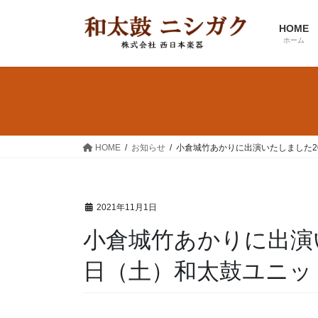
コ
ナ
ン
ビ
HOME
テ
ゲ
ホーム
ン
ー
ツ
シ
へ
ョ
ス
ン
キ
に
ッ
移
HOME
お知らせ
小倉城竹あかりに出演いたしました20
プ
動
2021年11月1日
小倉城竹あかりに出演い
日（土）和太鼓ユニッ