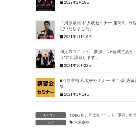
2022年2月16日
「河原章裕 和太鼓セミナー 第3弾」日
定いたしました。
2021年11月16日
和太鼓ユニット「夢源」"小倉城竹あか
り"に出演致します。
2021年10月22日
■河原章裕 和太鼓セミナー 第二弾-受講
集
2021年1月14日
お知らせ
、
和太鼓ユニット「夢源」出
カテゴリー
河原章裕
タグ