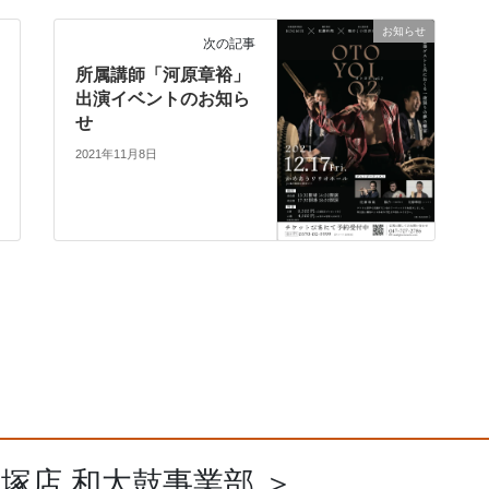
お知らせ
次の記事
所属講師「河原章裕」
出演イベントのお知ら
せ
2021年11月8日
飯塚店 和太鼓事業部 ＞